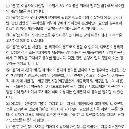
① “몰”은 이용자의 개인정보 수집시 서비스제공을 위하여 필요한 범위에서 최소한
의 개인정보를 수집합니다.
② “몰”은 회원가입시 구매계약이행에 필요한 정보를 미리 수집하지 않습니다. 다
만, 관련 법령상 의무이행을 위하여 구매계약 이전에 본인확인이 필요한 경우로서
최소한의 특정 개인정보를 수집하는 경우에는 그러하지 아니합니다.
③ “몰”은 이용자의 개인정보를 수집·이용하는 때에는 당해 이용자에게 그 목적을
고지하고 동의를 받습니다.
④ “몰”은 수집된 개인정보를 목적외의 용도로 이용할 수 없으며, 새로운 이용목적
이 발생한 경우 또는 제3자에게 제공하는 경우에는 이용·제공단계에서 당해 이용자
에게 그 목적을 고지하고 동의를 받습니다. 다만, 관련 법령에 달리 정함이 있는 경
우에는 예외로 합니다.
⑤ “몰”이 제2항과 제3항에 의해 이용자의 동의를 받아야 하는 경우에는 개인정보관
리 책임자의 신원(소속, 성명 및 전화번호, 기타 연락처), 정보의 수집목적 및 이용목
적, 제3자에 대한 정보제공 관련사항(제공받은자, 제공목적 및 제공할 정보의 내용)
등 「정보통신망 이용촉진 및 정보보호 등에 관한 법률」 제22조제2항이 규정한 사
항을 미리 명시하거나 고지해야 하며 이용자는 언제든지 이 동의를 철회할 수 있습
니다.
⑥ 이용자는 언제든지 “몰”이 가지고 있는 자신의 개인정보에 대해 열람 및 오류정
정을 요구할 수 있으며 “몰”은 이에 대해 지체 없이 필요한 조치를 취할 의무를 집니
다. 이용자가 오류의 정정을 요구한 경우에는 “몰”은 그 오류를 정정할 때까지 당해
개인정보를 이용하지 않습니다.
⑦ “몰”은 개인정보 보호를 위하여 이용자의 개인정보를 취급하는 자를 최소한으로