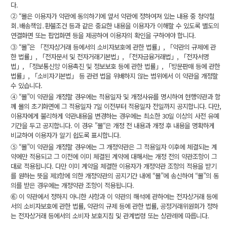
다.
② “몰은 이용자가 약관에 동의하기에 앞서 약관에 정하여져 있는 내용 중 청약철
회․배송책임․환불조건 등과 같은 중요한 내용을 이용자가 이해할 수 있도록 별도의
연결화면 또는 팝업화면 등을 제공하여 이용자의 확인을 구하여야 합니다.
③ “몰”은 「전자상거래 등에서의 소비자보호에 관한 법률」, 「약관의 규제에 관
한 법률」, 「전자문서 및 전자거래기본법」, 「전자금융거래법」, 「전자서명
법」, 「정보통신망 이용촉진 및 정보보호 등에 관한 법률」, 「방문판매 등에 관한
법률」, 「소비자기본법」 등 관련 법을 위배하지 않는 범위에서 이 약관을 개정할
수 있습니다.
④ “몰”이 약관을 개정할 경우에는 적용일자 및 개정사유를 명시하여 현행약관과 함
께 몰의 초기화면에 그 적용일자 7일 이전부터 적용일자 전일까지 공지합니다. 다만,
이용자에게 불리하게 약관내용을 변경하는 경우에는 최소한 30일 이상의 사전 유예
기간을 두고 공지합니다. 이 경우 "몰“은 개정 전 내용과 개정 후 내용을 명확하게
비교하여 이용자가 알기 쉽도록 표시합니다.
⑤ “몰”이 약관을 개정할 경우에는 그 개정약관은 그 적용일자 이후에 체결되는 계
약에만 적용되고 그 이전에 이미 체결된 계약에 대해서는 개정 전의 약관조항이 그
대로 적용됩니다. 다만 이미 계약을 체결한 이용자가 개정약관 조항의 적용을 받기
를 원하는 뜻을 제3항에 의한 개정약관의 공지기간 내에 “몰”에 송신하여 “몰”의 동
의를 받은 경우에는 개정약관 조항이 적용됩니다.
⑥ 이 약관에서 정하지 아니한 사항과 이 약관의 해석에 관하여는 전자상거래 등에
서의 소비자보호에 관한 법률, 약관의 규제 등에 관한 법률, 공정거래위원회가 정하
는 전자상거래 등에서의 소비자 보호지침 및 관계법령 또는 상관례에 따릅니다.