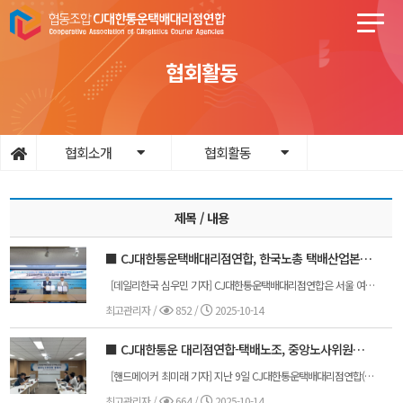
협회활동
협회소개
협회활동
제목 / 내용
■ CJ대한통운택배대리점연합, 한국노총 택배산업본부와 단체협약
[데일리한국 심우민 기자] CJ대한통운택배대리점연합은 서울 여의도에 위치한 한국노총 대회의실에서 한국노총 전국연대노동조합 택배산업본부와 단체 협약을 체결했다고 25일 밝혔다.이번 협약은 지난 2일 노조법 개정안 공포 이후 업계 최초로 체결한 단체 협약이다. 택배산업 현장에서의 상생과 협력의 기반을 대폭 확대하는 계기가 될 전망이다.대리점연합과 한국노총은 총 15차례의 교섭 끝에 최종 합의안을 도출했다. 주요 내용은 △주 5일제의 단계적 도입과 안정적 주 7일 배송체계 운영 △산재∙고용보험 및 수수료 체계 정비 △작업조건 개선(작업시간단축) △휴가 및 복지제도 확대 등이다.특히 양측은 주 5일 근무제 도입을 명문화하고 지역별 특성에 맞춰 순환근무제를 시행하기로 했다. 근무일 단축으로 인한 공백은 추가 인력 투입 등으로 보완해 고객 대상 주7일 서비스는 지속 유지한다. 전현석 대리점연합 회장은 "이번 단체협약은 현장 종사자들의 권익 향상뿐 아니라 고객에게 보다 안정적인 서비스를 제공하기 위한 중요한 발걸음"이라고 말했다.출처 : 데일리한국(https://daily.hankooki.com)
최고관리자
/
852 /
2025-10-14
■ CJ대한통운 대리점연합-택배노조, 중앙노사위원회 발대식 개최
[핸드메이커 최미래 기자] 지난 9일 CJ대한통운택배대리점연합(이하 “대리점연합”)은 서울 중구에 위치한 대리점연합 회의실에서 전국택배노동조합(이하 “택배노조”)과 함께 ‘중앙노사위원회’ 발대식을 개최했다고 10일 밝혔다. 이번 발대식에는 대리점연합 전현석 회장과 택배노조 김광석 위원장을 비롯해 양측 대표 각 3명이 참석했다. 이번 행사는 지난 7월 단체협약 체결 이후 마련된 첫 공식 협의체로, 단체협약의 구체적인 이행 방안을 점검하고 ‘매일오너 서비스’ 참여 확대 및 현장 갈등의 조기 해결을 위한 출발점이 됐다. 중앙노사위원회는 앞으로 다음과 같은 핵심 의제를 집중 논의할 계획이다. (▲주 5일제의 단계적 도입과 안정적 주 7일 배송체계 운영 ▲상·하차 시간 단축 등 작업조건 및 환경 개선 ▲작업조건 개선(상·하차 시간단축) ▲휴가 및 복지제도 확대를 통한 종사자 만족도 향상) 이러한 논의는 택배 종사자의 근로환경을 실질적으로 개선하는 동시에, 고객 서비스 품질을 한 단계 높이는 계기가 될 것으로 기대된다. 특히, 중앙노사위원회 외에도 지역별 노사위원회를 병행 운영해 지역별 현안과 갈등을 신속히 해결하는 협의 구조를 마련할 방침이다. 대리점연합 전현석 회장은 “노사위원회를 통해 단체협약 이행의 실효성을 강화하고, 정기적 대화를 통해 현장의 목소리를 적극 반영하겠다”며 “이를 기반으로 서비스 혁신과 상생협력을 확대해 택배산업의 안정과 성장을 견인하겠다”고 말했다. 한편, 지난 7월 대리점연합과 택배노조 간 체결한 단체협약에 따라 CJ대한통운은 업계 최고 수준의 복지제도를 도입했다. (▲출산휴가 최대 60일, 경조사휴가 최대 5일, 특별휴무 연 3일 ▲자녀 학자금 지원, 출산축하금, 명절 선물 등 생활 밀착형 복지 혜택 ▲정기 건강검진 등 종사자 건강관리 강화) 대리점연합은 상생협력 기반의 노사관계를 공고히 하며, 서비스 혁신과 종사자 처우 개선을 지속 추진할 계획이다.
최고관리자
/
664 /
2025-10-14