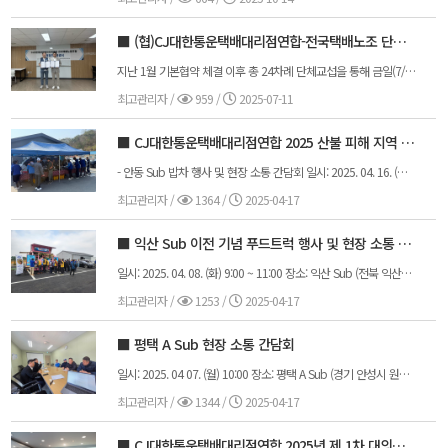
■ (협)CJ대한통운택배대리점연합-전국택배노조 단체협약 체결식
지난 1월 기본협약 체결 이후 총 24차례 단체교섭을 통해 금일(7/10) 전국택배노조와 단체협약을 체결하였습니다.-일시: 2025.07.10(목) 14:00-장소: 대리점연합 서울사무실-참석자(대리점연합회) 전현석 회장, 유호균 사무국장, 이현서 행정국장, 권혁정 노무팀장, 김용진 대표(전국택배노조) 김광석 위원장, 남희정 CJ대한통운 본부장 [첨부] 보도자료문
최고관리자
/
959 /
2025-07-11
■ CJ대한통운택배대리점연합 2025 산불 피해 지역 지원 활동
- 안동 Sub 밥차 행사 및 현장 소통 간담회 일시: 2025. 04. 16. (수) 9:00 장소: 안동 Sub (경북 안동시 서후면 북평로 167) 참석자: 전현석 회장님, 이광수 부회장님, 유호균 사무국장님, 이현서 행정국장님, 전인석 실무국장님, 이경희 회원소통국장님, 임정수 경북 지부장님, 전재환 안동지사 대의원님, 양종완 경북 사업담당님, 문석진 경북 운영팀장님, 이창희 경북 영업팀장님 - 지역 주민 구호물품 전달식 일시: 2025. 04. 16. (수) 13:00 장소: 백자리 마을회관 (경북 안동시 길안면 만음백자길 462) 참석자: 전현석 회장님, 이광수 부회장님, 유호균 사무국장님, 이현서 행정국장님, 전인석 실무국장님, 이경희 회원소통국장님, 임정수 경북 지부장님, 전재환 안동지사 대의원님, 양종완 경북 사업담당님, 문석진 경북 운영팀장님, 이창희 경북 영업팀장님
최고관리자
/
1364 /
2025-04-17
■ 익산 Sub 이전 기념 푸드트럭 행사 및 현장 소통 간담회
일시: 2025. 04. 08. (화) 9:00 ~ 11:00 장소: 익산 Sub (전북 익산시 하나로 1001) 참석자: 전현석 회장님, 이동근 부회장님, 유호균 사무국장님, 이현서 행정국장님, 김 현 직간선소통국장님, 백만호 전북 지부장님, 정성원 익산지사 대의원님, 오안명 전주지사 대의원님
최고관리자
/
1253 /
2025-04-17
■ 평택 A Sub 현장 소통 간담회
일시: 2025. 04 07. (월) 10:00 장소: 평택 A Sub (경기 안성시 원곡면 청원로 1850-122) 참석자: 전현석 회장님, 유호균 사무국장님, 남서울 지부장님 및 대의원님
최고관리자
/
1344 /
2025-04-17
■ CJ대한통운택배대리점연합 2025년 제 1차 대의원 총회