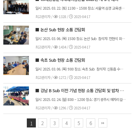
일시: 2025. 03. 22. (토) 11:00 ~ 15:00 장소: 서울역 삼경 교육센터 (서울 용산구 한강대로 391 센트럴플라자 3층 ~ 8층) 참석자: 전현석 회장님 및 대리점연합 임원진, 지부장, 대의원
최고관리자
/
1328 /
2025-04-17
■ 논산 Sub 현장 소통 간담회
일시: 2025. 03. 06. (목) 15:00 장소: 논산 Sub 참석자: 전현석 회장님, 정원규 부회장님, 유호균 사무국장님, 이현서 행정국장님, 이강수 운영국장님, 박동수 세종 지부장님
최고관리자
/
1434 /
2025-04-17
■ 속초 Sub 현장 소통 간담회
일시: 2025. 03. 06. (목) 9:00 장소: 속초 Sub 참석자: 신동흡 수석 부회장님, 이현서 행정국장님, 정진욱 대외협력국장님, 박용주 강원 지부장님
최고관리자
/
1272 /
2025-04-17
■ 강남 B Sub 이전 기념 현장 소통 간담회 및 밥차 행사
일시: 2025. 02. 24. (월) 8:00 ~ 12:00 장소: 경기 광주시 매자리길 48 참석자: 전현석 회장님, 신동흡 수석 부회장님, 조성하 부회장님, 유호균 사무국장님, 이현서 행정국장님, 박지용 총무국장님, 이강수 운영국장님, 이승룡 조직관리국장님, 김영수 회원지원국장님, 이준원 회원관리국장님, 차정철 복지기획국장님, 이재희 강남지사 대의원님
최고관리자
/
1296 /
2025-04-17
2
3
4
5
6
1