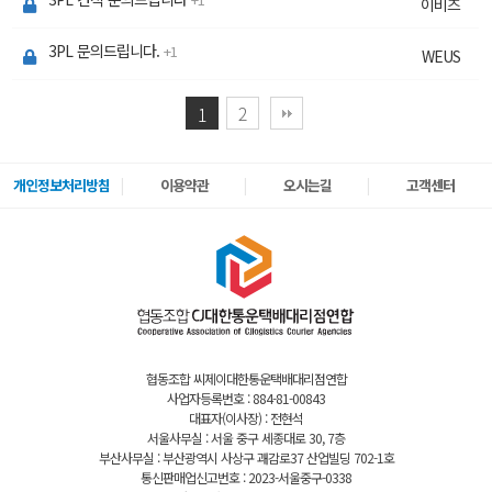
이비즈
3PL 문의드립니다.
1
WEUS
2
1
개인정보처리방침
이용약관
오시는길
고객센터
협동조합 씨제이대한통운택배대리점연합
사업자등록번호 : 884-81-00843
대표자(이사장) : 전현석
서울사무실 : 서울 중구 세종대로 30, 7층
부산사무실 : 부산광역시 사상구 괘감로37 산업빌딩 702-1호
통신판매업신고번호 : 2023-서울중구-0338