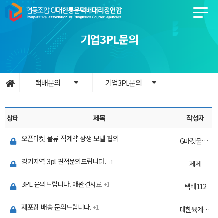
기업3PL문의
택배문의
기업3PL문의
상태
제목
작성자
오픈마켓 물류 직계약 상생 모델 협의
G마켓물류사업기획
경기지역 3pl 견적문의드립니다.
1
제제
3PL 문의드립니다. 애완견사료
1
택배112
재포장 배송 문의드립니다.
1
대한육계전문유통