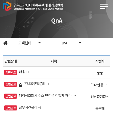
QnA
고객센터
QnA
답변상태
제목
작성자
배송
1
답변완료
둥둥
유니폼구입문의
1
답변완료
CJ대한통운유니폼사러왔음
대리점조회시 주소 변경은 어떻게 해야 되나요??
1
답변완료
성남중원중앙이강래
근무시간관리
1
답변완료
궁금해