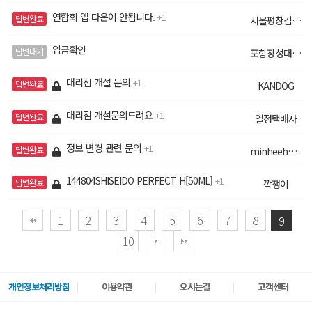
연합회 앱 다운이 안됩니다.
1
답변완료
서울평창김황현
입금확인
답변대기
포항장성대리점정관
대리점 개설 문의
1
답변완료
KANDOG
대리점 개설문의드려요
1
답변완료
열정택배사
정보 변경 관련 문의
1
답변완료
minheehan7
144804SHISEIDO PERFECT H[50ML]
1
답변완료
깍쟁이
1
2
3
4
5
6
7
8
9
10
개인정보처리방침
이용약관
오시는길
고객센터