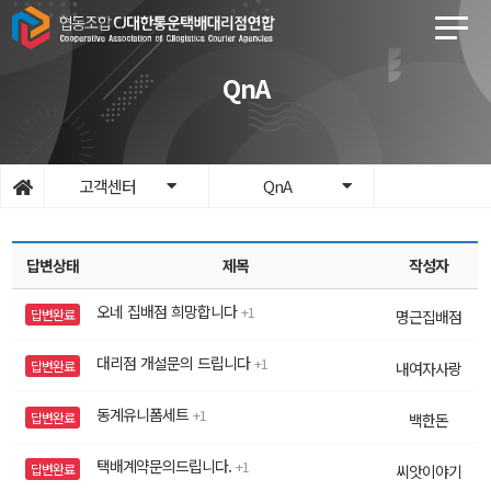
QnA
고객센터
QnA
답변상태
제목
작성자
오네 집배점 희망합니다
1
답변완료
명근집배점
대리점 개설문의 드립니다
1
답변완료
내여자사랑
동계유니폼세트
1
답변완료
백한돈
택배계약문의드립니다.
1
답변완료
씨앗이야기