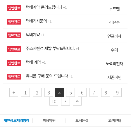
택배계약 문의드립니다
1
답변완료
무드맨
택배기사문의
1
답변완료
김은수
택배계약
1
답변완료
엔프라하
주소지변경 제발 부탁드립니다.
1
답변완료
수미
택배 계약
1
답변완료
노력의천재
유니폼 구매 문의 드립니다
1
답변완료
지존폐인
1
2
3
5
6
7
8
9
4
10
개인정보처리방침
이용약관
오시는길
고객센터