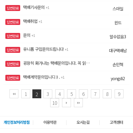
택배기사문의
1
답변완료
스마일
택배취업
1
답변완료
윈드
문의
1
답변완료
알수없음3
유니폼 구입문의드립니다
1
답변완료
대구택배남
굉장히 화가나는 택배문의입니다. 꼭 읽으세요
1
답변완료
손민혁
택배계약문의입니디ㅏ.
1
답변완료
yongdi2
1
3
4
5
6
7
8
9
2
10
개인정보처리방침
이용약관
오시는길
고객센터