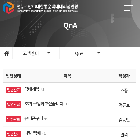
QnA
고객센터
QnA
답변상태
제목
작성자
택배계약
1
답변완료
스풍
조끼 구입하고싶습니다.
1
답변완료
덕튜브
유니폼구매
1
답변완료
김동민
대량 택배
1
답변완료
델리