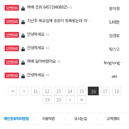
택배 조회 645719408925
1
답변완료
왕의정
지난주 목요일에 송장이 등록됬는데 아직 집하처리도 안되었네요
답변완료
SJ대한
안녕하세요
1
답변완료
임경호
안녕하세요
1
답변완료
탕스으
택배 잃어버렸어요
1
답변완료
fengrong509
안녕하세요
1
답변완료
aes
11
12
13
14
15
17
18
16
19
20
개인정보처리방침
이용약관
오시는길
고객센터