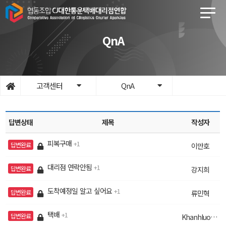
QnA
고객센터
QnA
답변상태
제목
작성자
피복구매
1
답변완료
이만호
대리점 연락안됨
1
답변완료
강지희
도착예정일 알고 싶어요
1
답변완료
류민혁
택배
1
답변완료
Khanhluonghihi