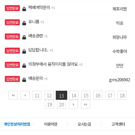
택배계약문의
1
답변완료
제프리한
유니폼
1
답변완료
빅송
배송관련
1
답변완료
희망나무
답답합니다..
1
답변완료
수학좋아
의정부에서 움직이지를 않아요
1
답변완료
안안
배송문의
1
답변완료
gms206942
11
12
14
15
16
17
18
13
19
20
개인정보처리방침
이용약관
오시는길
고객센터