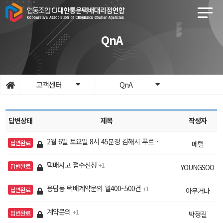
QnA
고객센터
QnA
답변상태
제목
작성자
2월 6일 토요일 8시 45분경 김해시 푸르지오 1차
1
답변완료
메텔
택배사고 접수신청
1
답변완료
YOUNGSOO
용답동 택배계약문의 월400~500건
1
답변완료
아무거나
계약문의
1
답변완료
박정길