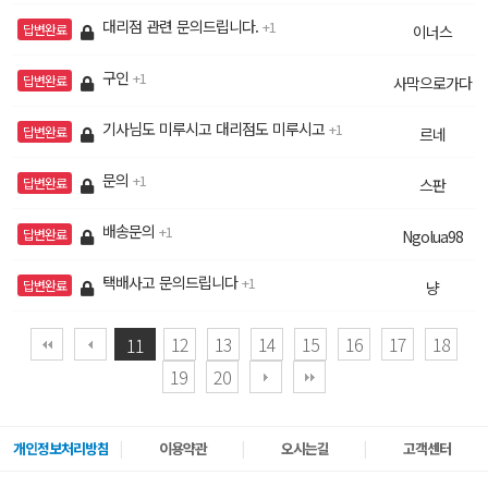
대리점 관련 문의드립니다.
1
답변완료
이너스
구인
1
답변완료
사막으로가다
기사님도 미루시고 대리점도 미루시고
1
답변완료
르네
문의
1
답변완료
스판
배송문의
1
답변완료
Ngolua98
택배사고 문의드립니다
1
답변완료
냥
12
13
14
15
16
17
18
11
19
20
개인정보처리방침
이용약관
오시는길
고객센터