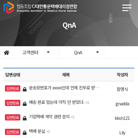
QnA
고객센터
QnA
답변상태
제목
작성자
운송장번호가 xxxxx인데 언제 진부로 받을수있을까요??
1
답변완료
함명식
배송 완료 떴는데 아직 안 받았다.
1
답변완료
gnadda
기업택배 계약 관련 문의
1
답변완료
kksh121
택배 분실
1
답변완료
Lily