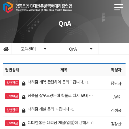
QnA
고객센터
QnA
답변상태
제목
작성자
대리점 계약 관련하여 문의드립니다.
1
답변완료
담당자
상품을 잘못보냈는데 착불로 다시 보내 주실 수 있나요?
1
답변완료
JWK
대리점 개설 문의 드립니다
1
답변완료
김성국
CJ대한통운 대리점 개설(입찰)에 관해서
1
답변완료
김강산