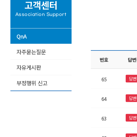
고객센터
Association Support
QnA
자주묻는질문
번호
답변
자유게시판
답변
65
부정행위 신고
답변
64
답변
63