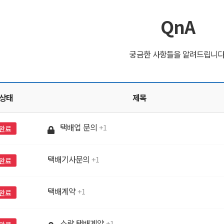
QnA
궁금한 사항들을 알려드립니다
상태
제목
택배업 문의
1
완료
택배기사문의
1
완료
택배계약
1
완료
소량 택배계약
1