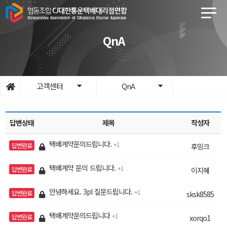
QnA
고객센터
QnA
답변상태
제목
작성자
택배계약문의드립니다.
1
답변완료
후밍크
택배계약 문의 드립니다.
1
답변완료
이지혜
안녕하세요. 3pl 질문드립니다.
1
답변완료
sksk8585
택배계약문의드립니다
1
답변완료
xorqo1