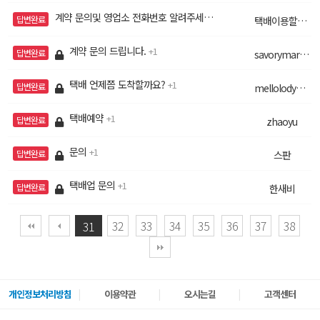
계약 문의및 영업소 전화번호 알려주세요.
1
답변완료
택배이용할래요
계약 문의 드립니다.
1
답변완료
savorymarket
택배 언제쯤 도착할까요?
1
답변완료
mellolodycha
택배예약
1
답변완료
zhaoyu
문의
1
답변완료
스판
택배업 문의
1
답변완료
한새비
32
33
34
35
36
37
38
31
개인정보처리방침
이용약관
오시는길
고객센터