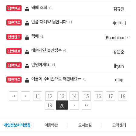
택배 조회
1
답변완료
김규진
반품 재예약 원합니다.
1
답변완료
비타미나
택배
1
답변완료
Khanhluonghihi
배송지연 불만접수
1
답변완료
강문준
안녕하세요.
1
답변완료
ihyun
이름이 수비빈으로 돼있네요ㅠ
1
답변완료
아야
11
12
13
14
15
16
17
18
19
20
개인정보처리방침
이용약관
오시는길
고객센터