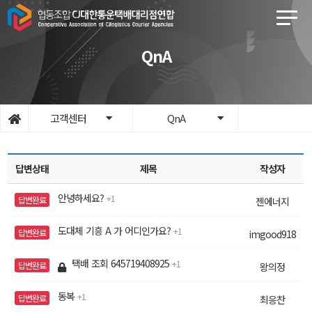
QnA
고객센터
QnA
답변상태
제목
작성자
안녕하세요?
1
답변완료
젠에너지
도대체 기흥 A 가 어디인가요?
1
답변완료
imgood918
택배 조회 645719408925
1
답변완료
왕의정
동복
1
답변완료
최응찬