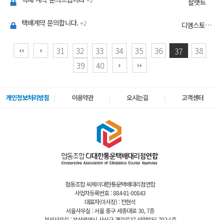
팔렛트
택배계약 문의합니다.
2
디엠스토리지
31
32
33
34
35
36
38
37
39
40
개인정보처리방침
이용약관
오시는길
고객센터
협동조합 씨제이대한통운택배대리점연합
사업자등록번호 : 884-81-00843
대표자(이사장) : 전현석
서울사무실 : 서울 중구 세종대로 30, 7층
부산사무실 : 부산광역시 사상구 괘감로37 산업빌딩 702-1호