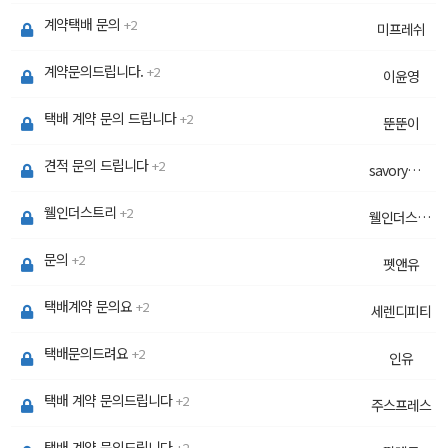
계약택배 문의
2
미프레쉬
계약문의드립니다.
2
이윤영
택배 계약 문의 드립니다
2
뚠뚠이
견적 문의 드립니다
2
savorymarket
웰인더스트리
2
웰인더스트리
문의
2
펫앤유
택배계약 문의요
2
세렌디피티
택배문의드려요
2
인유
택배 계약 문의드립니다
2
주스프레스
택배 계약 문의드립니다
2