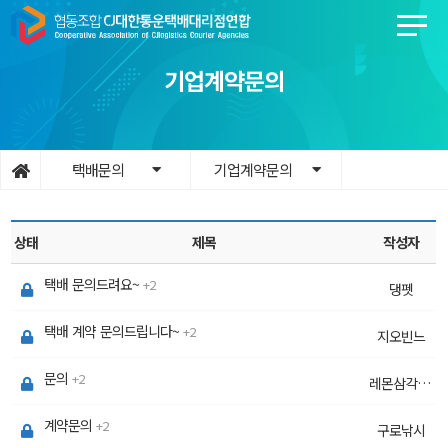
기업계약문의
택배문의
기업계약문의
상태
제목
작성자
택배 문의드려요~
2
댕펫
택배 계약 문의드립니다~
2
지오빈느
문의
2
레몬삼각베개
계약문의
2
구로낚시