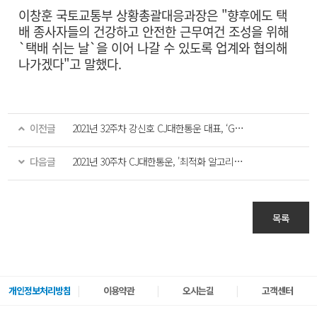
이창훈 국토교통부 상황총괄대응과장은 "향후에도 택
배 종사자들의 건강하고 안전한 근무여건 조성을 위해
`택배 쉬는 날`을 이어 나갈 수 있도록 업계와 협의해
나가겠다"고 말했다.
이전글
2021년 32주차 강신호 CJ대한통운 대표, ‘GO! GO! 챌린지’ 동참
다음글
2021년 30주차 CJ대한통운, '최적화 알고리즘'으로 "탄소 줄이고 효율 극대화"
목록
개인정보처리방침
이용약관
오시는길
고객센터