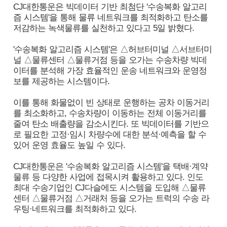
CJ대한통운은 빅데이터 기반 최첨단 '수송복화 알고리
즘 시스템'을 통해 물류 네트워크를 최적화하고 탄소를
저감하는 녹색물류를 실천하고 있다고 5일 밝혔다.
'수송복화 알고리즘 시스템'은 △허브터미널 △서브터미
널 △물류센터 △물류거점 등을 오가는 수송차량 빅데
이터를 분석해 가장 효율적인 운송 네트워크와 운영정
보를 제공하는 시스템이다.
이를 통해 화물없이 빈 상태로 운행하는 공차 이동거리
를 최소화하고, 수송차량이 이동하는 전체 이동거리를
줄여 탄소 배출량을 감소시킨다. 또 빅데이터를 기반으
로 필요한 고정·임시 차량수에 대한 분석·예측을 할 수
있어 운영 효율도 높일 수 있다.
CJ대한통운은 '수송복화 알고리즘 시스템'을 택배·계약
물류 등 다양한 사업에 접목시켜 활용하고 있다. 인도
최대 수송기업인 CJ다슬에도 시스템을 도입해 △물류
센터 △물류거점 △거래처 등을 오가는 트럭의 수송 라
우팅·네트워크를 최적화하고 있다.