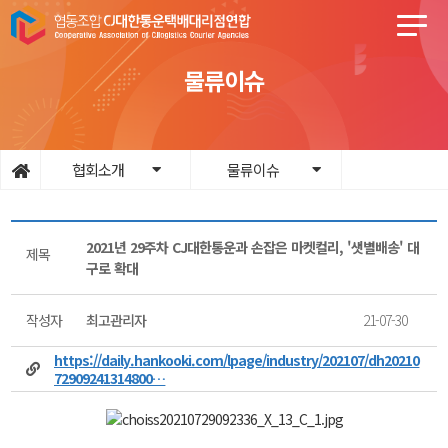
물류이슈
협회소개
물류이슈
2021년 29주차 CJ대한통운과 손잡은 마켓컬리, '샛별배송' 대
제목
구로 확대
작성자
최고관리자
21-07-30
https://daily.hankooki.com/lpage/industry/202107/dh20210
72909241314800…