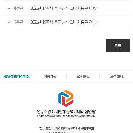
이전글
2021년 17주차 물류뉴스 CJ대한통운-마켓컬리 손잡고 ‘샛별배송’ 전국 확대
다음글
2021년 15주차 물류뉴스 CJ대한통운 건설부문, ‘온기 꾸러미’ 전달 활동 시작
목록
개인정보처리방침
이용약관
오시는길
고객센터
협동조합 씨제이대한통운택배대리점연합