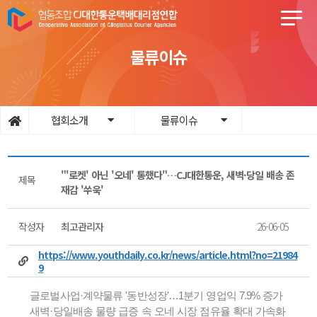
물류이슈
협회소개
물류이슈
"'로켓' 아닌 '오네' 통했다"…CJ대한통운, 새벽·당일 배송 존
제목
재감 '쑤욱'
작성자
최고관리자
26-06-05
https://www.youthdaily.co.kr/news/article.html?no=21984
9
글로벌사업·계약물류 '동반성장'…1분기 영업익 7.9% 증가
새벽·당일배송 물량 급증 속 오네 시장 점유율 확대 가속화