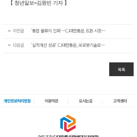
【 청년일보=김원빈 기자 】
이전글
'통합 물류의 진화'…CJ대한통운, B2B 시장 선점 속도
다음글
'실적개선 성공' CJ대한통운, AI·로봇기술로 승부수
목록
개인정보처리방침
이용약관
오시는길
고객센터