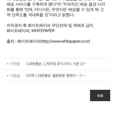
배송 서비스를 구축하게 됐다”며 “지속적인 배송 옵션 다각
화를 통해 ‘언제, 어디서든, 무엇이든’ 배송할 수 있게 해 고
객 만족도를 극대화할 것”이라고 밝혔다.
저작권자 © 화이트페이퍼 무단전재 및 재배포 금지
화이트페이퍼, WHITEPAPER
출처 :
화이트페이퍼(http://www.whitepaper.co.kr)
이전글
CJ대한통운, CJ제마뎁 로지스틱스 지분 100% 취득…“초격차 물류 경쟁력 확보”
다음글
G마켓-CJ대한통운 '물류동맹' 통했다…'스타배송' 연동으로 주문 3.7배 폭발
목록