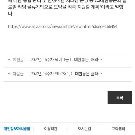
에 대한 통합 관리 및 안정적인 시스템 운영 등 CJ대한통운의 글
로벌 리딩 물류기업으로 도약을 적극 지원할 계획"이라고 말했
다.
https://www.asiaa.co.kr/news/articleView.html?idxno=166454
이전글
2024년 16주차 택배 1등 CJ대한통운, 해외직구 쏟아지는데 '알리' 재계약
다음글
2024년 14주차 SK C&C , CJ대한통운 클라우드 기반 택배 체계 구축
목록
개인정보처리방침
이용약관
오시는길
고객센터