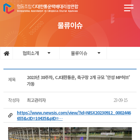
물류이슈
협회소개
물류이슈
2023년 38주차, CJ대한통운, 축구장 2개 규모 '안성 MP허브'
제목
가동
작성자
최고관리자
23-09-15
https://www.newsis.com/view/?id=NISX20230912_0002446
655&cID=10435&pID=…