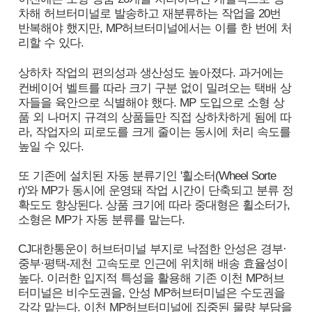
차해 허브터미널로 발송하고 재분류하는 작업을 20번
반복해야 했지만, MP허브터미널에서는 이를 한 번에 처
리할 수 있다.
상하차 작업의 편의성과 생산성도 높아졌다. 과거에는
컨베이어 벨트를 따라 크기 구분 없이 밀려오는 택배 상
자들을 육안으로 식별해야 했다. MP 도입으로 소형 상
품 외 나머지 규격의 상품들만 직접 상하차하게 됨에 따
라, 작업자의 피로도를 크게 줄이는 동시에 처리 속도를
높일 수 있다.
또 기존에 설치된 자동 분류기인 '휠소터(Wheel Sorte
r)'와 MP가 동시에 운영돼 작업 시간이 단축되고 분류 정
확도도 향상된다. 상품 크기에 따라 중대형은 휠소터가,
소형은 MP가 자동 분류를 맡는다.
CJ대한통운이 허브터미널 부지로 낙점한 안성은 경부·
중부·평택-제천 고속도로 인근에 위치해 배송 효율성이
높다. 이러한 입지적 특성을 활용해 기존 이천 MP허브
터미널은 비수도권을, 안성 MP허브터미널은 수도권을
각각 맡는다. 이천 MP허브터미널에 집중된 물량 부담을